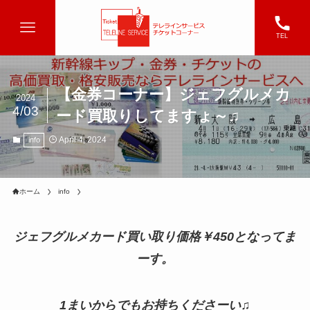
TEL
【金券コーナー】ジェフグルメカ
2024
4/03
ード買取りしてますょ～♫
April 4, 2024
info
ホーム
info
ジェフグルメカード買い取り価格￥450となってま
ーす。
1まいからでもお持ちくださーい♫