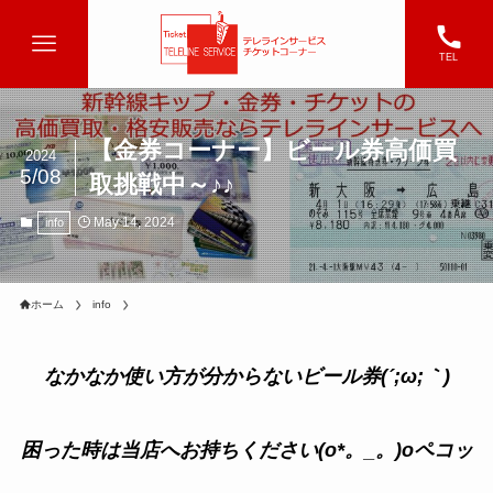
TEL
【金券コーナー】ビール券高価買
2024
5/08
取挑戦中～♪♪
May 14, 2024
info
ホーム
info
なかなか使い方が分からないビール券(´;ω;｀)
困った時は当店へお持ちください(o*。_。)oペコッ