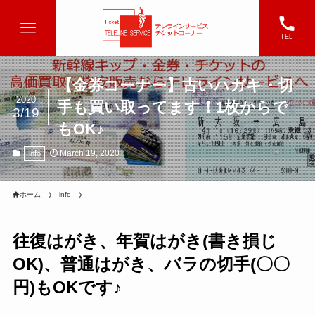
TEL
【金券コーナー】古いハガキ・切
2020
手も買い取ってます！1枚からで
3/19
もOK♪
March 19, 2020
info
ホーム
info
往復はがき、年賀はがき(書き損じ
OK)、普通はがき、バラの切手(〇〇
円)もOKです♪