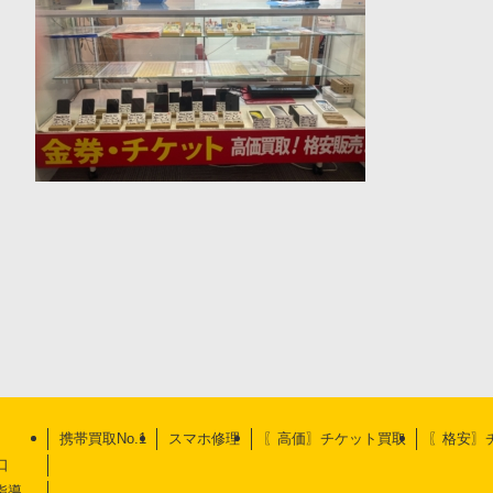
携帯買取No.1
スマホ修理
〖高価〗チケット買取
〖格安〗
口
指導