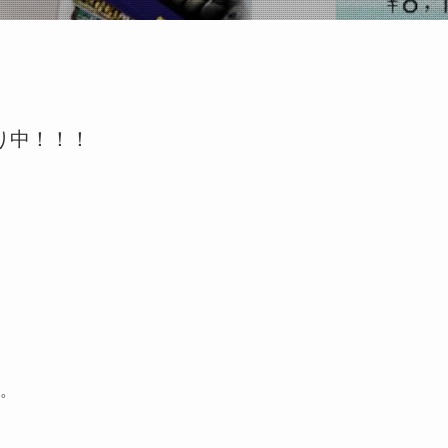
り中！！！
。